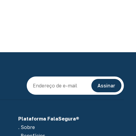
E-mail
Assinar
Plataforma FalaSegura®
. Sobre
. Benefícios