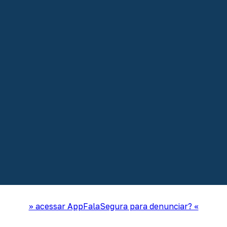
>> acessar AppFalaSegura para denunciar? <<