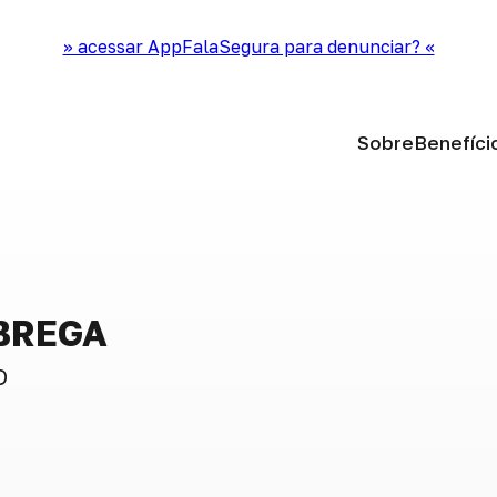
>> acessar AppFalaSegura para denunciar? <<
Sobre
Benefíci
BREGA
O