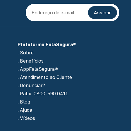
E-mail
Assinar
Plataforma FalaSegura®
. Sobre
. Benefícios
. AppFalaSegura®
. Atendimento ao Cliente
. Denunciar?
. Pabx: 0800-590 0411
. Blog
. Ajuda
. Vídeos