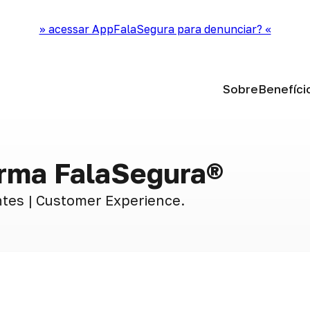
>> acessar AppFalaSegura para denunciar? <<
Sobre
Benefíci
orma FalaSegura®
ntes | Customer Experience.