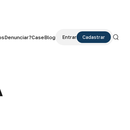
os
Denunciar?
Case
Blog
Entrar
Cadastrar
Buscar
A