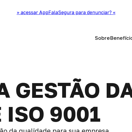
>> acessar AppFalaSegura para denunciar? <<
Sobre
Benefíci
A GESTÃO D
 ISO 9001
tão da qualidade para sua empresa.